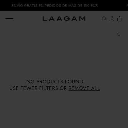
SKIP TO
ENVÍO GRATIS EN PEDIDOS DE MÁS DE 150 EUR
CONTENT
0 items
0
Cart
NO PRODUCTS FOUND
USE FEWER FILTERS OR
REMOVE ALL