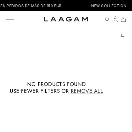
SKIP TO
EN PEDIDOS DE MÁS DE 150 EUR
NEW COLLECTION
CONTENT
0 items
0
Cart
NO PRODUCTS FOUND
USE FEWER FILTERS OR
REMOVE ALL