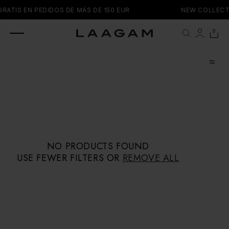
SKIP TO
GRATIS EN PEDIDOS DE MÁS DE 150 EUR
NEW COLLECT
CONTENT
0 items
0
Cart
NO PRODUCTS FOUND
USE FEWER FILTERS OR
REMOVE ALL