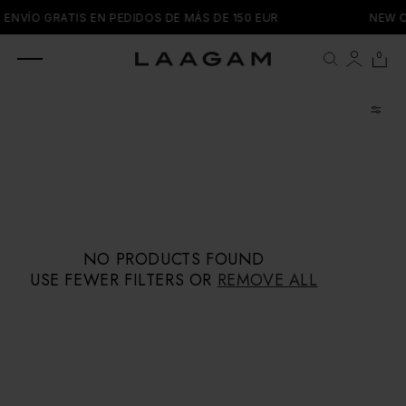
SKIP TO
ENVÍO GRATIS EN PEDIDOS DE MÁS DE 150 EUR
NEW C
CONTENT
0 items
0
Cart
NO PRODUCTS FOUND
USE FEWER FILTERS OR
REMOVE ALL