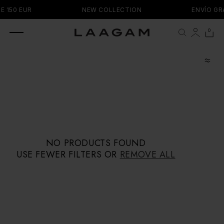
SKIP TO
E 150 EUR
NEW COLLECTION
ENVÍO GRA
CONTENT
0 items
0
Cart
NO PRODUCTS FOUND
USE FEWER FILTERS OR
REMOVE ALL