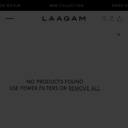
SKIP TO
DE 150 EUR
NEW COLLECTION
ENVÍO G
CONTENT
0 items
0
Cart
NO PRODUCTS FOUND
USE FEWER FILTERS OR
REMOVE ALL