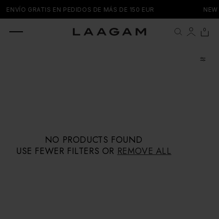
SKIP TO
ENVÍO GRATIS EN PEDIDOS DE MÁS DE 150 EUR
NEW 
CONTENT
0 items
0
Cart
NO PRODUCTS FOUND
USE FEWER FILTERS OR
REMOVE ALL