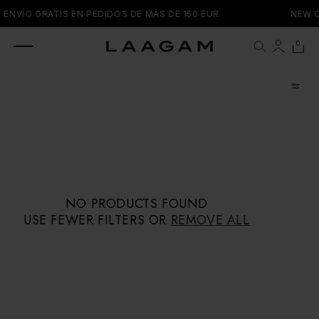
SKIP TO
ENVÍO GRATIS EN PEDIDOS DE MÁS DE 150 EUR
NEW 
CONTENT
0 items
0
Cart
NO PRODUCTS FOUND
USE FEWER FILTERS OR
REMOVE ALL